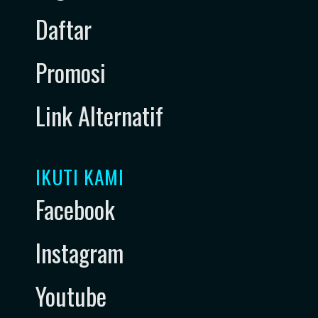
Daftar
Promosi
Link Alternatif
IKUTI KAMI
Facebook
Instagram
Youtube