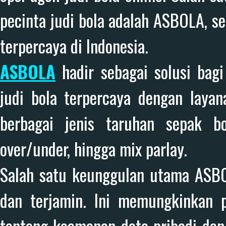
pecinta judi bola adalah ASBOLA, se
terpercaya di Indonesia.
ASBOLA
hadir sebagai solusi bag
judi bola terpercaya dengan layan
berbagai jenis taruhan sepak bo
over/under, hingga mix parlay.
Salah satu keunggulan utama ASB
dan terjamin. Ini memungkinkan 
tentang keamanan data pribadi da