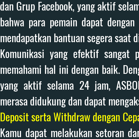
dan Grup Facebook, yang aktif sela
bahwa para pemain dapat dengan 
mendapatkan bantuan segera saat d
Komunikasi yang efektif sangat 
memahami hal ini dengan baik. Den
yang aktif selama 24 jam, ASBO
merasa didukung dan dapat mengaks
Deposit serta Withdraw dengan Cep
Kamu dapat melakukan setoran da