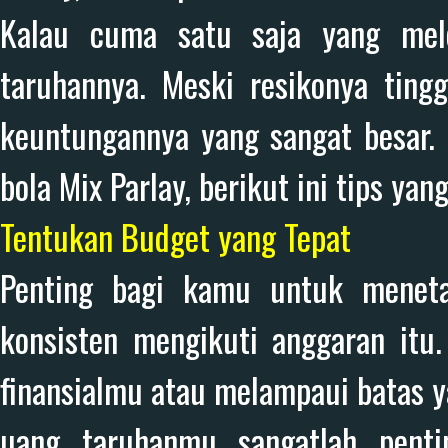
Kalau cuma satu saja yang mel
taruhannya. Meski resikonya tingg
keuntungannya yang sangat besar.
bola Mix Parlay, berikut ini tips ya
Tentukan Budget yang Tepat
Penting bagi kamu untuk menet
konsisten mengikuti anggaran itu
finansialmu atau melampaui batas ya
uang taruhanmu sangatlah penti