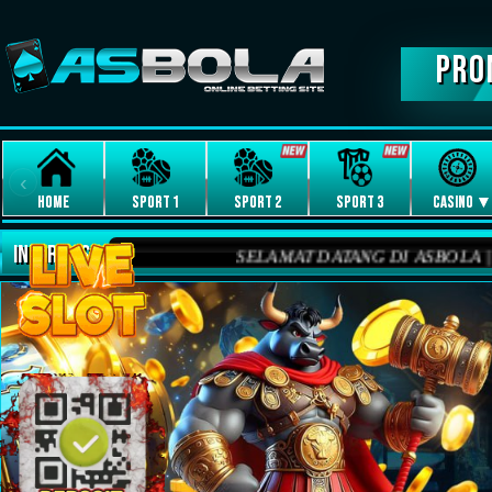
PRO
‹
HOME
SPORT 1
SPORT 2
SPORT 3
CASINO
▼
INFORMASI:
SELAMAT DATANG DI ASBOLA || INFO : BANK DANA