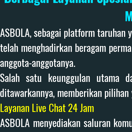
M
ASBOLA, sebagai platform taruhan y
telah menghadirkan beragam perma
anggota-anggotanya.
Salah satu keunggulan utama d
ditawarkannya, memberikan pilihan 
Layanan Live Chat 24 Jam
ASBOLA menyediakan saluran komuni